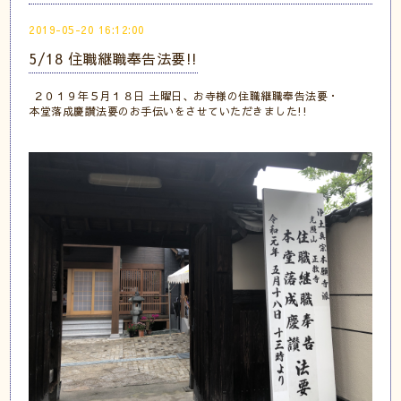
2019-05-20 16:12:00
5/18 住職継職奉告法要!!
２０１９年５月１８日 土曜日、お寺様の住職継職奉告法要・
本堂落成慶讃法要のお手伝いをさせていただきました!!