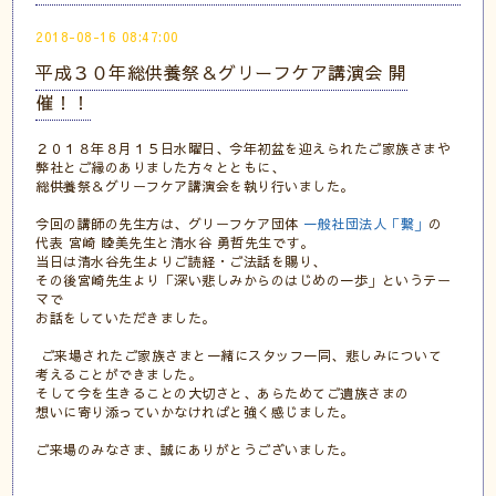
2018-08-16 08:47:00
平成３０年総供養祭＆グリーフケア講演会 開
催！！
２０１８年８月１５日水曜日、今年初盆を迎えられたご家族さまや
弊社とご縁のありました方々とともに、
総供養祭＆グリーフケア講演会を執り行いました。
今回の講師の先生方は、グリーフケア団体
一般社団法人「繋」
の
代表 宮崎 睦美先生と清水谷 勇哲先生です。
当日は清水谷先生よりご読経・ご法話を賜り、
その後宮崎先生より「深い悲しみからのはじめの一歩」というテー
マで
お話をしていただきました。
ご来場されたご家族さまと一緒にスタッフ一同、悲しみについて
考えることができました。
そして今を生きることの大切さと、あらためてご遺族さまの
想いに寄り添っていかなければと強く感じました。
ご来場のみなさま、誠にありがとうございました。